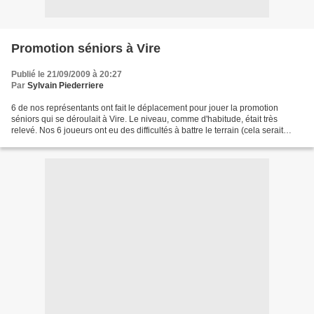
Promotion séniors à Vire
Publié le 21/09/2009 à 20:27
Par
Sylvain Piederriere
6 de nos représentants ont fait le déplacement pour jouer la promotion
séniors qui se déroulait à Vire. Le niveau, comme d'habitude, était très
relevé. Nos 6 joueurs ont eu des difficultés à battre le terrain (cela serait
même plutôt l'inverse qui ce...