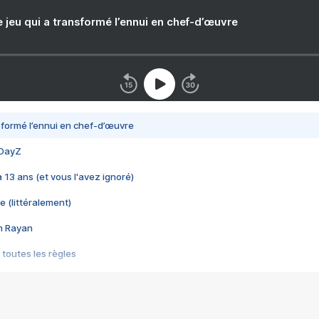
e jeu qui a transformé l’ennui en chef-d’œuvre
nsformé l’ennui en chef-d’œuvre
 DayZ
 a 13 ans (et vous l'avez ignoré)
e (littéralement)
im Rayan
 toutes les règles
s les jeux vidéo
us choquant de Rockstar ? - Le scandale BULLY