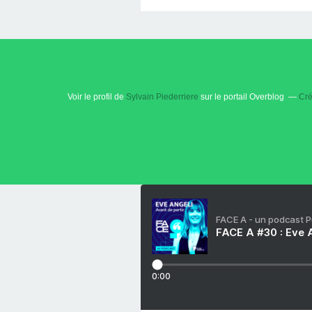
Voir le profil de
Sylvain Piederriere
sur le portail Overblog
Cré
FACE A - un podcast 
FACE A #30 : Eve A
0:00