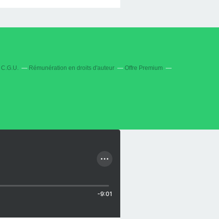
C.G.U.
Rémunération en droits d'auteur
Offre Premium
-9:01