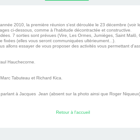
LLE
l'année 2010, la première réunion s'est déroulée le 23 décembre (voir 
 images ci-dessous, comme à l'habitude décontractée et constructive.
écidées. 7 sorties sont prévues (Vire, Les Ormes, Jumièges, Saint Malô, 
ée fixées (elles vous seront communiquées ultérieument...).
allons essayer de vous proposer des activités vous permettant d'ass
Paul Hauchecorne.
 Marc Tabuteau et Richard Kica.
parlant à Jacques Jean (absent sur la photo ainsi que Roger Niqueux)
Retour à l'accueil