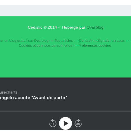
Cedistic © 2014 - Hébergé par
Overblog
er un blog gratuit sur Overblog
Top articles
Contact
Signaler un abus
Cookies et données personnelles
Préférences cookies
Purecharts
ngeli raconte "Avant de partir"