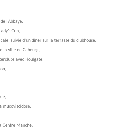
 de l’Abbaye,
Lady’s Cup,
ale, suivie d'un diner sur la terrasse du clubhouse,
 la ville de Cabourg,
terclubs avec Houlgate,
ion,
ôme,
a mucoviscidose,
s à Centre Manche,