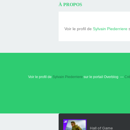
À PROPOS
Voir le profil de
Sylvain Piederriere
s
Voir le profil de
Sylvain Piederriere
sur le portail Overblog
Cré
Hall of Game