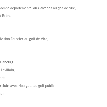
omité départemental du Calvados au golf de Vire,
à Bréhal,
ivision Foussier au golf de Vire,
à Cabourg,
Levillain,
ent,
rclubs avec Houlgate au golf public,
eam,