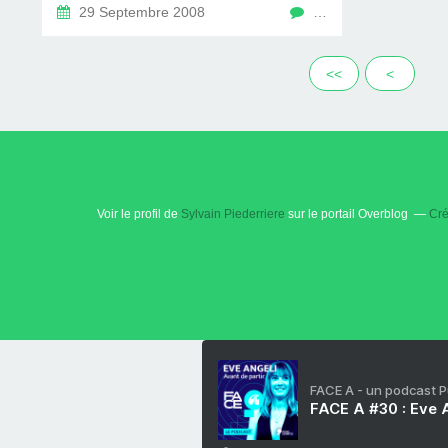
29 Septembre 2008
…
<<
<
Voir le profil de
Sylvain Piederriere
sur le portail Overblog
Cré
FACE A - un podcast 
FACE A #30 : Eve A