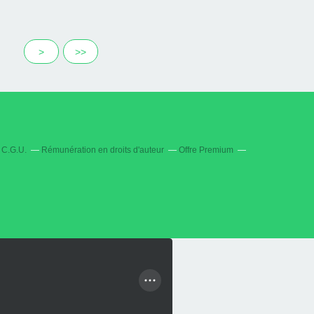
>
>>
C.G.U.
Rémunération en droits d'auteur
Offre Premium