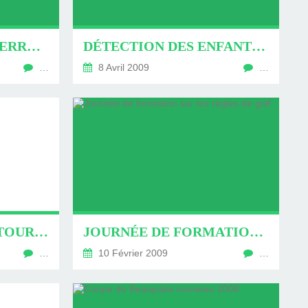
SÉJOUR EN ANGLETERRE DU 14 AU 15 AVRIL 2009
DÉTECTION DES ENFANTS DE MOINS DE 11ANS
…
8 Avril 2009
…
RÉSULTATS DU 1ER TOUR DU CHALLENGE GOLF 2009
JOURNÉE DE FORMATION SUR LES RÈGLES DE GOLF
…
10 Février 2009
…