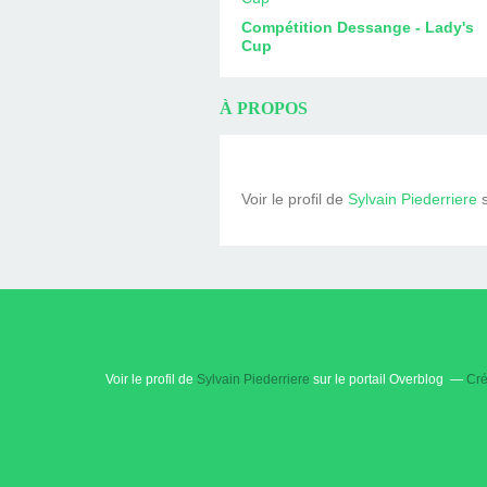
Compétition Dessange - Lady's
Cup
À PROPOS
Voir le profil de
Sylvain Piederriere
s
Voir le profil de
Sylvain Piederriere
sur le portail Overblog
Cré