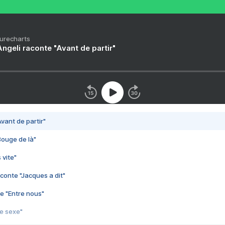
Purecharts
ngeli raconte "Avant de partir"
vant de partir"
Bouge de là"
 vite"
conte "Jacques a dit"
e "Entre nous"
3e sexe"