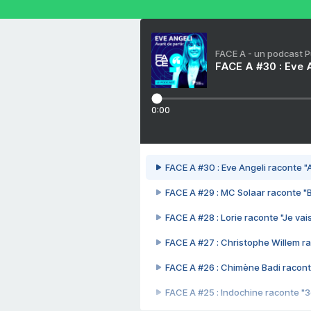
FACE A - un podcast 
FACE A #30 : Eve A
0:00
FACE A #30 : Eve Angeli raconte "A
FACE A #29 : MC Solaar raconte "
FACE A #28 : Lorie raconte "Je vais
FACE A #27 : Christophe Willem ra
FACE A #26 : Chimène Badi racont
FACE A #25 : Indochine raconte "