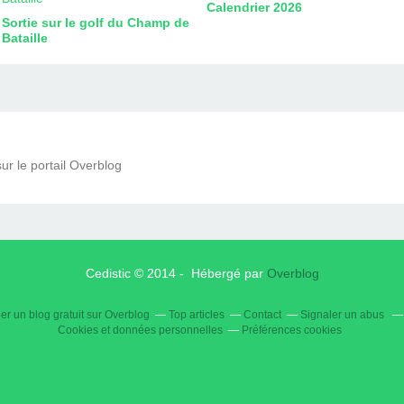
Calendrier 2026
Sortie sur le golf du Champ de
Bataille
ur le portail Overblog
Cedistic © 2014 - Hébergé par
Overblog
er un blog gratuit sur Overblog
Top articles
Contact
Signaler un abus
Cookies et données personnelles
Préférences cookies