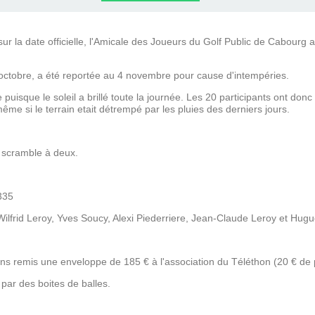
LLE
 la date officielle, l'Amicale des Joueurs du Golf Public de Cabourg a
 octobre, a été reportée au 4 novembre pour cause d'intempéries.
 puisque le soleil a brillé toute la journée. Les 20 participants ont don
ême si le terrain etait détrempé par les pluies des derniers jours.
n scramble à deux.
 Wilfrid Leroy, Yves Soucy, Alexi Piederriere, Jean-Claude Leroy et Hug
ns remis une enveloppe de 185 € à l'association du Téléthon (20 € de 
ar des boites de balles.