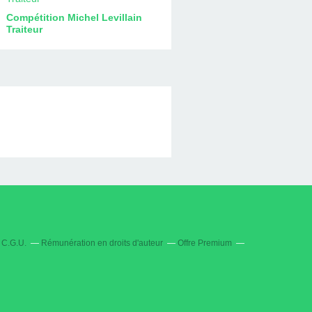
Compétition Michel Levillain
Traiteur
C.G.U.
Rémunération en droits d'auteur
Offre Premium