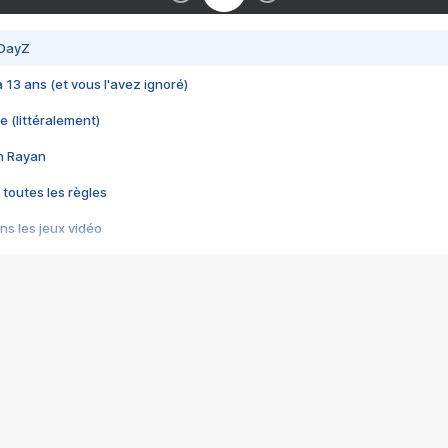
 DayZ
 a 13 ans (et vous l'avez ignoré)
e (littéralement)
im Rayan
 toutes les règles
s les jeux vidéo
us choquant de Rockstar ? - Le scandale BULLY
e plus moche de Steam
du RÊVE tourne au CAUCHEMAR
pendant 8 heures
it… à tort
umiliés par un jeu vidéo