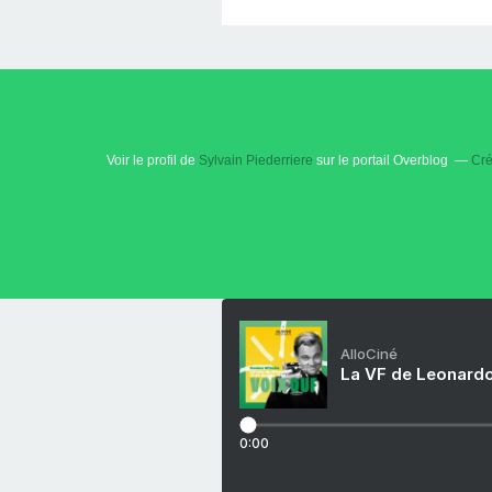
Voir le profil de
Sylvain Piederriere
sur le portail Overblog
Cré
AlloCiné
La VF de Leonardo
0:00