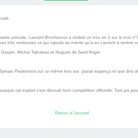
LLE
nalé.
artie amicale, Laurent Brochereux a réalisé un trou en 1 sur le trou n°8
ques très venteuses ce qui rajoute au mérite qu'a eu Laurent à rentrer c
e Gaspin, Michel Tabuteau et Hugues de Saint Angel.
r Sylvain Piederriere sur ce même trou est passé inaperçu et que dire d
isque cet exploit s'est déroulé hors compétition officielle. Tant pis pou
Retour à l'accueil