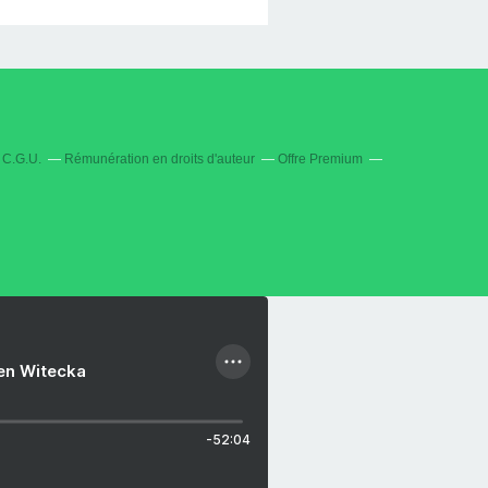
C.G.U.
Rémunération en droits d'auteur
Offre Premium
ien Witecka
-52:04