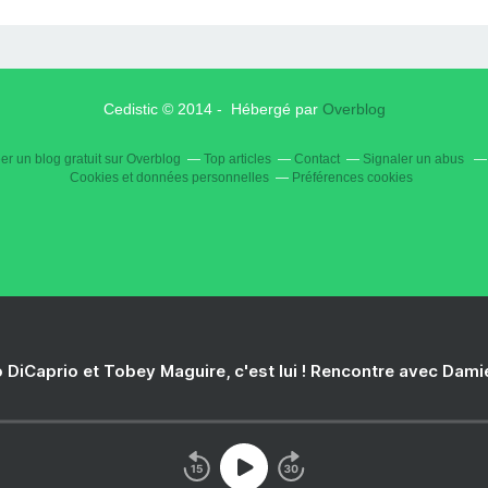
Cedistic © 2014 - Hébergé par
Overblog
er un blog gratuit sur Overblog
Top articles
Contact
Signaler un abus
Cookies et données personnelles
Préférences cookies
 DiCaprio et Tobey Maguire, c'est lui ! Rencontre avec Dam