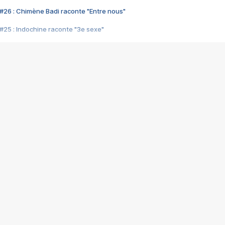
#26 : Chimène Badi raconte "Entre nous"
#25 : Indochine raconte "3e sexe"
#24 : Zaho raconte "C'est chelou"
#23 : Patrick Bruel raconte "Au café des délices"
#22 : Kyo raconte "Le chemin"
#21 : Nolwenn Leroy raconte "Cassé"
#20 : Patrick Hernandez raconte "Born to be alive"
#19 : Lorie raconte "Près de moi"
#18 : Michael Jones raconte "A nos actes manqués" (avec Jean-Jacque
#17 : Khaled raconte "Aïcha"
#16 : Corneille raconte "Parce qu'on vient de loin"
#15 : Indochine raconte "L'aventurier"