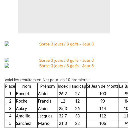
Voici les résultats en Net pour les 10 premiers :
Place
Nom
Prénom
Index
Handicap
St Jean de Monts
La B
1
Bonnet
Alain
26,2
27
100
9
2
Roche
Francis
12
12
90
8
3
Aubry
Alain
25,3
26
114
1
4
Ameille
Jacques
32,7
33
112
1
5
Sanchez
Mario
21,3
22
106
9