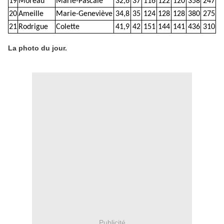
19
Moreau
Marie-Pascale
32,6
37
116
122
120
358
247
20
Ameille
Marie-Geneviève
34,8
35
124
128
128
380
275
21
Rodrigue
Colette
41,9
42
151
144
141
436
310
La photo du jour.
Publicité