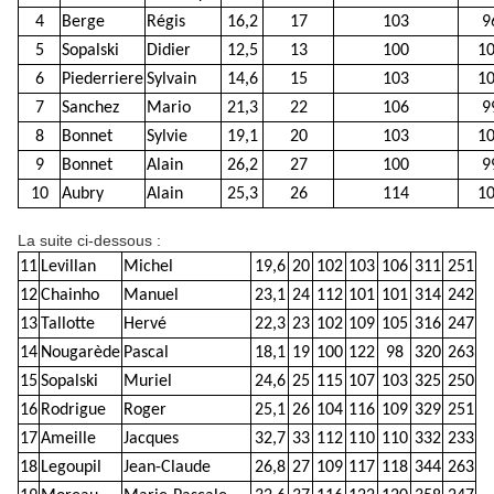
4
Berge
Régis
16,2
17
103
9
5
Sopalski
Didier
12,5
13
100
1
6
Piederriere
Sylvain
14,6
15
103
1
7
Sanchez
Mario
21,3
22
106
9
8
Bonnet
Sylvie
19,1
20
103
1
9
Bonnet
Alain
26,2
27
100
9
10
Aubry
Alain
25,3
26
114
1
La suite ci-dessous :
11
Levillan
Michel
19,6
20
102
103
106
311
251
12
Chainho
Manuel
23,1
24
112
101
101
314
242
13
Tallotte
Hervé
22,3
23
102
109
105
316
247
14
Nougarède
Pascal
18,1
19
100
122
98
320
263
15
Sopalski
Muriel
24,6
25
115
107
103
325
250
16
Rodrigue
Roger
25,1
26
104
116
109
329
251
17
Ameille
Jacques
32,7
33
112
110
110
332
233
18
Legoupil
Jean-Claude
26,8
27
109
117
118
344
263