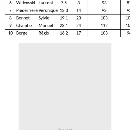
6
Witkowski
Laurent
7,5
8
93
8
7
Piederriere
Véronique
13,3
14
93
9
8
Bonnet
Sylvie
19,1
20
103
1
9
Chainho
Manuel
23,1
24
112
1
10
Berge
Régis
16,2
17
103
9
Publicité