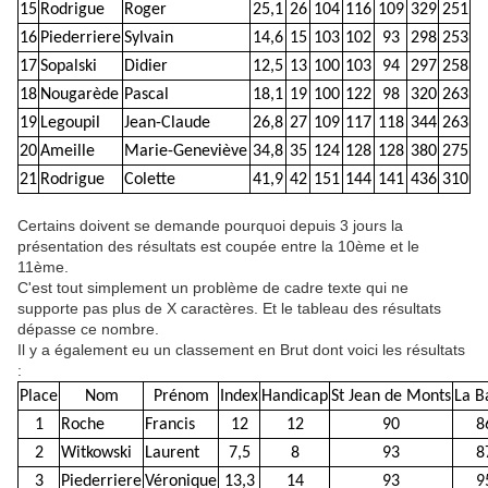
15
Rodrigue
Roger
25,1
26
104
116
109
329
251
16
Piederriere
Sylvain
14,6
15
103
102
93
298
253
17
Sopalski
Didier
12,5
13
100
103
94
297
258
18
Nougarède
Pascal
18,1
19
100
122
98
320
263
19
Legoupil
Jean-Claude
26,8
27
109
117
118
344
263
20
Ameille
Marie-Geneviève
34,8
35
124
128
128
380
275
21
Rodrigue
Colette
41,9
42
151
144
141
436
310
Certains doivent se demande pourquoi depuis 3 jours la
présentation des résultats est coupée entre la 10ème et le
11ème.
C'est tout simplement un problème de cadre texte qui ne
supporte pas plus de X caractères. Et le tableau des résultats
dépasse ce nombre.
Il y a également eu un classement en Brut dont voici les résultats
:
Place
Nom
Prénom
Index
Handicap
St Jean de Monts
La B
1
Roche
Francis
12
12
90
8
2
Witkowski
Laurent
7,5
8
93
8
3
Piederriere
Véronique
13,3
14
93
9