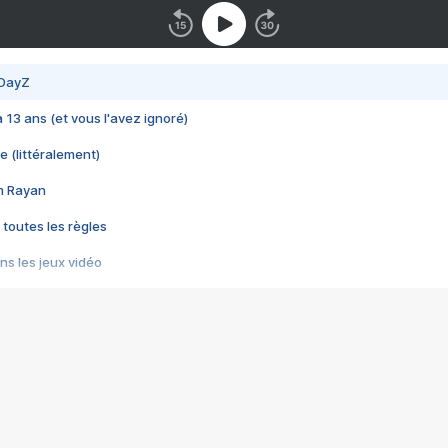
 DayZ
 a 13 ans (et vous l'avez ignoré)
e (littéralement)
im Rayan
 toutes les règles
s les jeux vidéo
us choquant de Rockstar ? - Le scandale BULLY
e plus moche de Steam
du RÊVE tourne au CAUCHEMAR
pendant 8 heures
it… à tort