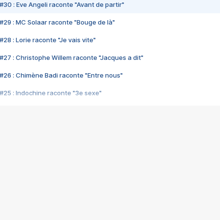
#30 : Eve Angeli raconte "Avant de partir"
#29 : MC Solaar raconte "Bouge de là"
28 : Lorie raconte "Je vais vite"
#27 : Christophe Willem raconte "Jacques a dit"
#26 : Chimène Badi raconte "Entre nous"
#25 : Indochine raconte "3e sexe"
#24 : Zaho raconte "C'est chelou"
#23 : Patrick Bruel raconte "Au café des délices"
#22 : Kyo raconte "Le chemin"
#21 : Nolwenn Leroy raconte "Cassé"
#20 : Patrick Hernandez raconte "Born to be alive"
#19 : Lorie raconte "Près de moi"
#18 : Michael Jones raconte "A nos actes manqués" (avec Jean-Jacque