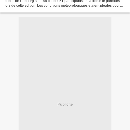
public de Cabourg sous sa coupe. 51 participants ont affronté le parcours
lors de cette édition. Les conditions météorologiques étaient idéales pour
réaliser des scores plus que...
Publicité